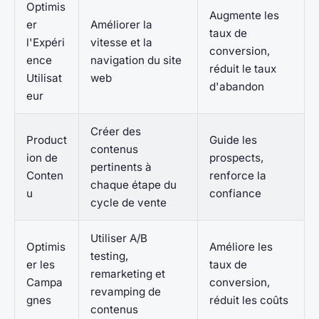
Optimis
Augmente les
er
Améliorer la
taux de
l'Expéri
vitesse et la
conversion,
ence
navigation du site
réduit le taux
Utilisat
web
d'abandon
eur
Créer des
Product
Guide les
contenus
ion de
prospects,
pertinents à
Conten
renforce la
chaque étape du
u
confiance
cycle de vente
Utiliser A/B
Optimis
Améliore les
testing,
er les
taux de
remarketing et
Campa
conversion,
revamping de
gnes
réduit les coûts
contenus